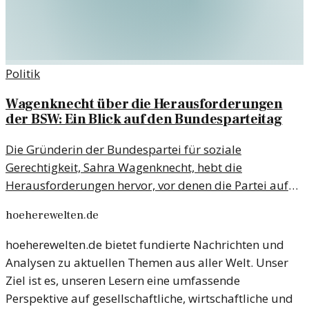
Politik
Wagenknecht über die Herausforderungen
der BSW: Ein Blick auf den Bundesparteitag
Die Gründerin der Bundespartei für soziale
Gerechtigkeit, Sahra Wagenknecht, hebt die
Herausforderungen hervor, vor denen die Partei auf
dem jüngsten Bundesparteitag steht. Ihre Aussagen
hoeherewelten.de
zeigen die komplexe Realität der aktuellen politischen
Lage.
hoeherewelten.de bietet fundierte Nachrichten und
Analysen zu aktuellen Themen aus aller Welt. Unser
Ziel ist es, unseren Lesern eine umfassende
Perspektive auf gesellschaftliche, wirtschaftliche und