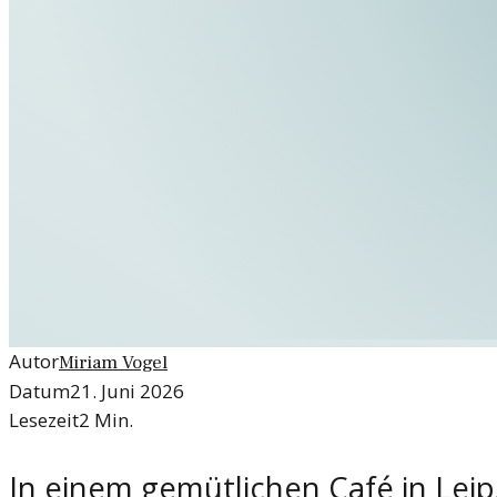
Autor
Miriam Vogel
Datum
21. Juni 2026
Lesezeit
2
Min.
In einem gemütlichen Café in Lei