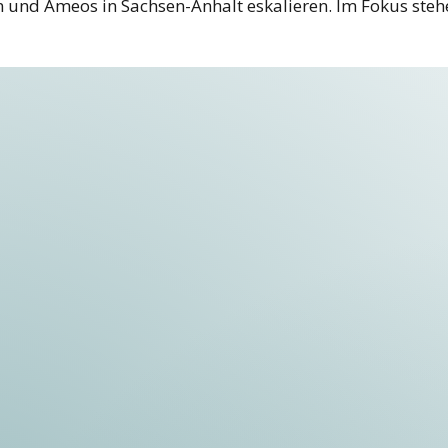
und Ameos in Sachsen-Anhalt eskalieren. Im Fokus steh